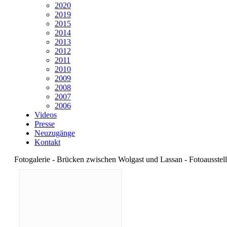
2020
2019
2015
2014
2013
2012
2011
2010
2009
2008
2007
2006
Videos
Presse
Neuzugänge
Kontakt
Fotogalerie - Brücken zwischen Wolgast und Lassan - Fotoausstel