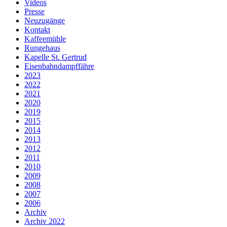
Videos
Presse
Neuzugänge
Kontakt
Kaffeemühle
Rungehaus
Kapelle St. Gertrud
Eisenbahndampffähre
2023
2022
2021
2020
2019
2015
2014
2013
2012
2011
2010
2009
2008
2007
2006
Archiv
Archiv 2022