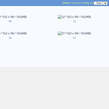
[Seite 1 von 1]
::
Gehe zu
09
12
25
27