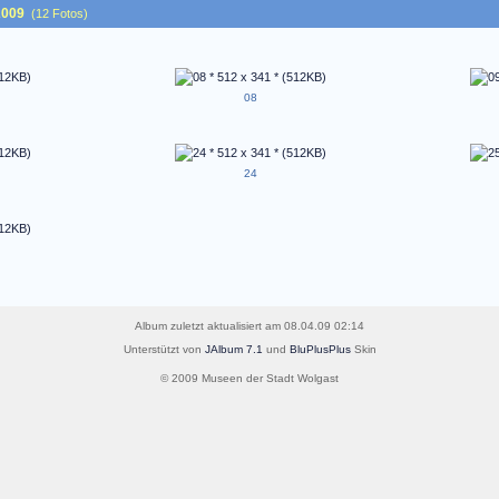
2009
(12 Fotos)
08
24
Album zuletzt aktualisiert am 08.04.09 02:14
Unterstützt von
JAlbum 7.1
und
BluPlusPlus
Skin
© 2009 Museen der Stadt Wolgast