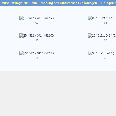
Museumstage 2009, 'Die Erhaltung des Kulturerbes Gutsanlagen ...' 07. April 
01
05
15
23
29
30