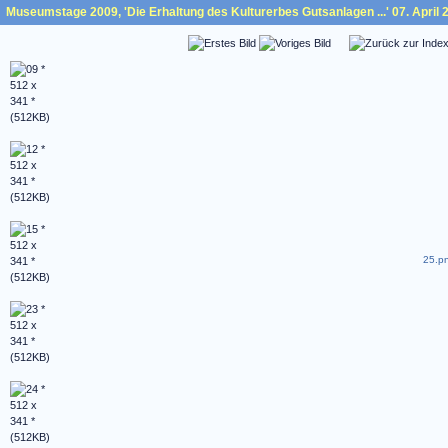
Museumstage 2009, 'Die Erhaltung des Kulturerbes Gutsanlagen ...' 07. April 
25.pn