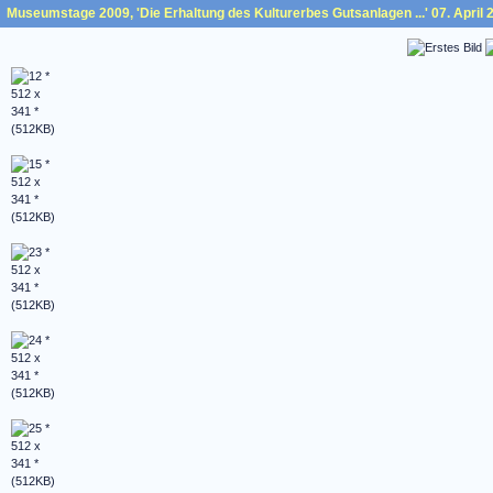
Museumstage 2009, 'Die Erhaltung des Kulturerbes Gutsanlagen ...' 07. April 