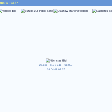
2009
»
27
Bild
27.png - 512 x 341 - (512KB)
08.04.09 02:07