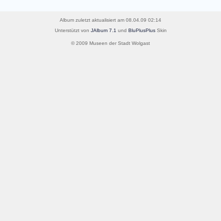
Album zuletzt aktualisiert am 08.04.09 02:14
Unterstützt von
JAlbum 7.1
und
BluPlusPlus
Skin
© 2009 Museen der Stadt Wolgast