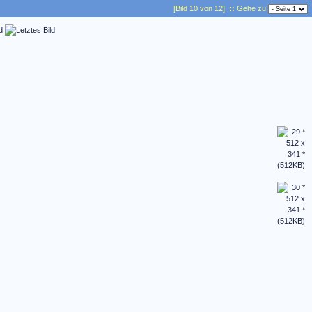
[Bild 10 von 12]
::
Gehe zu