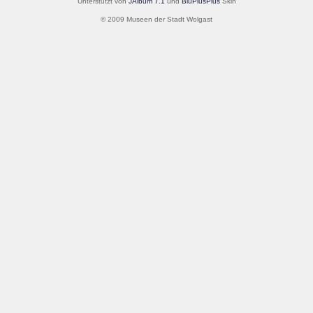
Unterstützt von
JAlbum 7.1
und
BluPlusPlus
Skin
© 2009 Museen der Stadt Wolgast