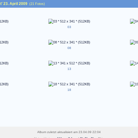
' 23. April 2009
(21 Fotos)
03
08
13
18
Album zuletzt aktualisiert am 23.04.09 22:04