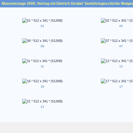
Museumstage 2009, Vortrag mit Dietrich Strobel 'Seefahrtsgeschichte Wolgast
01
02
06
07
11
12
16
17
21