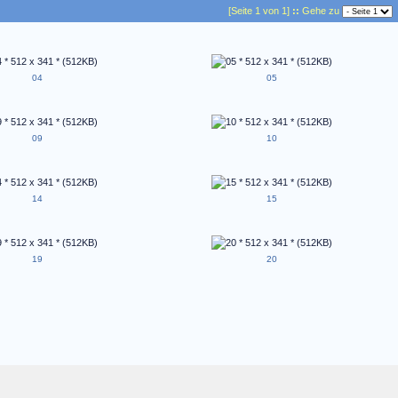
[Seite 1 von 1]
::
Gehe zu
04
05
09
10
14
15
19
20