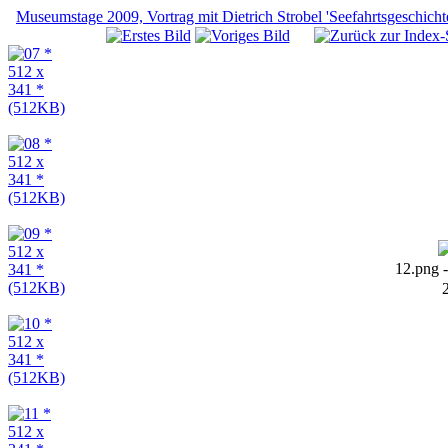
Museumstage 2009, Vortrag mit Dietrich Strobel 'Seefahrtsgeschicht
12.png 