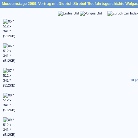
Museumstage 2009, Vortrag mit Dietrich Strobel 'Seefahrtsgeschichte Wolgast
10.pn