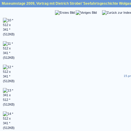
Museumstage 2009, Vortrag mit Dietrich Strobel 'Seefahrtsgeschichte Wolgast
15.pn