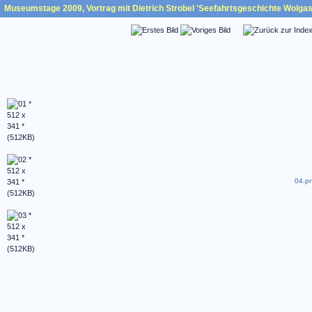
Museumstage 2009, Vortrag mit Dietrich Strobel 'Seefahrtsgeschichte Wolgast
04.pn