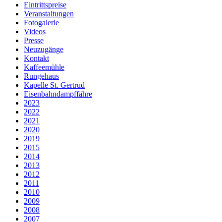
Eintrittspreise
Veranstaltungen
Fotogalerie
Videos
Presse
Neuzugänge
Kontakt
Kaffeemühle
Rungehaus
Kapelle St. Gertrud
Eisenbahndampffähre
2023
2022
2021
2020
2019
2015
2014
2013
2012
2011
2010
2009
2008
2007