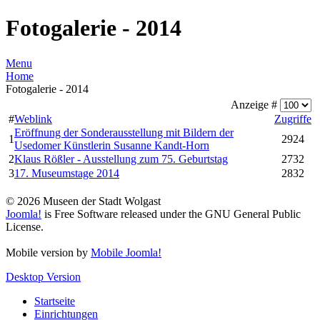
Fotogalerie - 2014
Menu
Home
Fotogalerie - 2014
Anzeige #
#
Weblink
Zugriffe
Eröffnung der Sonderausstellung mit Bildern der
1
2924
Usedomer Künstlerin Susanne Kandt-Horn
2
Klaus Rößler - Ausstellung zum 75. Geburtstag
2732
3
17. Museumstage 2014
2832
© 2026 Museen der Stadt Wolgast
Joomla!
is Free Software released under the GNU General Public
License.
Mobile version by
Mobile Joomla!
Desktop Version
Startseite
Einrichtungen