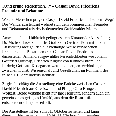
„Und grüße gelegentlich…“ – Caspar David Friedrichs
Freunde und Bekannte
Welche Menschen prägten Caspar David Friedrich auf seinem Weg?
Die Wanderausstellung widmet sich dem pommerschen Freundes-
und Bekanntenkreis des bedeutenden Greifswalder Malers.
Anschaulich und bildreich gelingt es dem Kurator der Ausstellung,
Dr. Michael Lissok, und der Grafikerin Gertrud Fahr mit ihrem
Ausstellungsdesign, den auf vielfältige Weise verwobenen
Freundes- und Bekanntenkreis Caspar David Friedrichs
darzustellen. Anhand ausgewählter Persönlichkeiten wie Johann
Gottfried Quistorp, Friedrich August von Klinkowström und
Ludwig Gotthard Kosegarten werden die engen Verbindungen
zwischen Kunst, Wissenschaft und Gesellschaft im Pommern des
frühen 19. Jahrhunderts sichtbar.
Zugleich schlägt die Ausstellung eine Brücke zwischen Caspar
David Friedrich aus Greifswald und Philipp Otto Runge aus
Wolgast. Beide verband nicht nur ihre Herkunft, sondern auch ein
gemeinsames geistiges Umfeld, aus dem die Romantik
entscheidende Impulse erhielt.
Die Ausstellung ist bis zum 31. Oktober zu sehen und kann
dienstags bis samstags von 10 bis 16 Uhr besichtigt werden.