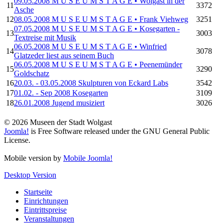
09.05.2008 M U S E U M S T A G E • Wolgast in der
11
3372
Asche
12
08.05.2008 M U S E U M S T A G E • Frank Viehweg
3251
07.05.2008 M U S E U M S T A G E • Kosegarten -
13
3003
Textreise mit Musik
06.05.2008 M U S E U M S T A G E • Winfried
14
3078
Glatzeder liest aus seinem Buch
06.05.2008 M U S E U M S T A G E • Peenemünder
15
3290
Goldschatz
16
20.03. - 03.05.2008 Skulpturen von Eckard Labs
3542
17
01.02. - Sep 2008 Kosegarten
3109
18
26.01.2008 Jugend musiziert
3026
© 2026 Museen der Stadt Wolgast
Joomla!
is Free Software released under the GNU General Public
License.
Mobile version by
Mobile Joomla!
Desktop Version
Startseite
Einrichtungen
Eintrittspreise
Veranstaltungen