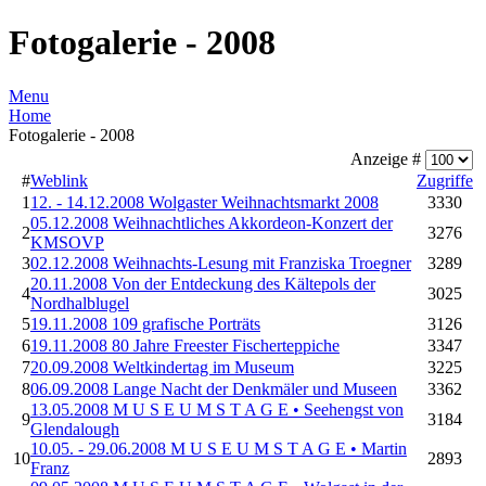
Fotogalerie - 2008
Menu
Home
Fotogalerie - 2008
Anzeige #
#
Weblink
Zugriffe
1
12. - 14.12.2008 Wolgaster Weihnachtsmarkt 2008
3330
05.12.2008 Weihnachtliches Akkordeon-Konzert der
2
3276
KMSOVP
3
02.12.2008 Weihnachts-Lesung mit Franziska Troegner
3289
20.11.2008 Von der Entdeckung des Kältepols der
4
3025
Nordhalblugel
5
19.11.2008 109 grafische Porträts
3126
6
19.11.2008 80 Jahre Freester Fischerteppiche
3347
7
20.09.2008 Weltkindertag im Museum
3225
8
06.09.2008 Lange Nacht der Denkmäler und Museen
3362
13.05.2008 M U S E U M S T A G E • Seehengst von
9
3184
Glendalough
10.05. - 29.06.2008 M U S E U M S T A G E • Martin
10
2893
Franz