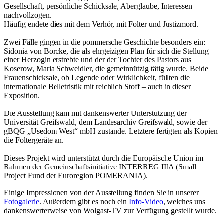
Gesellschaft, persönliche Schicksale, Aberglaube, Interessen
nachvollzogen.
Häufig endete dies mit dem Verhör, mit Folter und Justizmord.
Zwei Fälle gingen in die pommersche Geschichte besonders ein:
Sidonia von Borcke, die als ehrgeizigen Plan für sich die Stellung
einer Herzogin erstrebte und der der Tochter des Pastors aus
Koserow, Maria Schweidler, die gemeinnützig tätig wurde. Beide
Frauenschicksale, ob Legende oder Wirklichkeit, füllten die
internationale Belletristik mit reichlich Stoff – auch in dieser
Exposition.
Die Ausstellung kam mit dankenswerter Unterstützung der
Universität Greifswald, dem Landesarchiv Greifswald, sowie der
gBQG „Usedom West“ mbH zustande. Letztere fertigten als Kopien
die Foltergeräte an.
Dieses Projekt wird unterstützt durch die Europäische Union im
Rahmen der Gemeinschaftsinitiative INTERREG IIIA (Small
Project Fund der Euroregion POMERANIA).
Einige Impressionen von der Ausstellung finden Sie in unserer
Fotogalerie
. Außerdem gibt es noch ein
Info-Video
, welches uns
dankenswerterweise von Wolgast-TV zur Verfügung gestellt wurde.