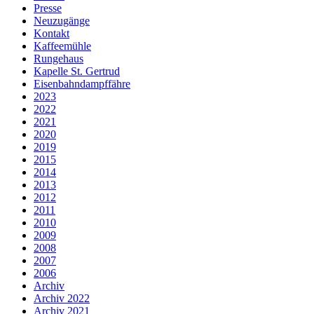
Presse
Neuzugänge
Kontakt
Kaffeemühle
Rungehaus
Kapelle St. Gertrud
Eisenbahndampffähre
2023
2022
2021
2020
2019
2015
2014
2013
2012
2011
2010
2009
2008
2007
2006
Archiv
Archiv 2022
Archiv 2021