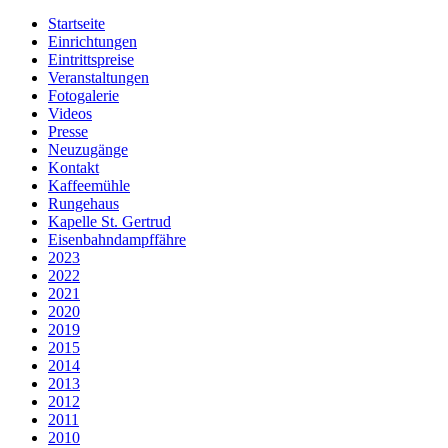
Startseite
Einrichtungen
Eintrittspreise
Veranstaltungen
Fotogalerie
Videos
Presse
Neuzugänge
Kontakt
Kaffeemühle
Rungehaus
Kapelle St. Gertrud
Eisenbahndampffähre
2023
2022
2021
2020
2019
2015
2014
2013
2012
2011
2010