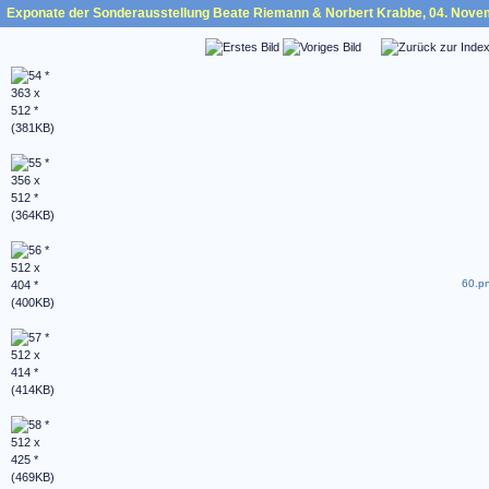
Exponate der Sonderausstellung Beate Riemann & Norbert Krabbe, 04. Nove
60.pn