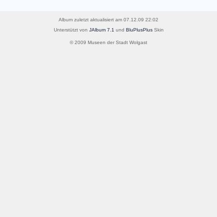
Album zuletzt aktualisiert am 07.12.09 22:02
Unterstützt von
JAlbum 7.1
und
BluPlusPlus
Skin
© 2009 Museen der Stadt Wolgast