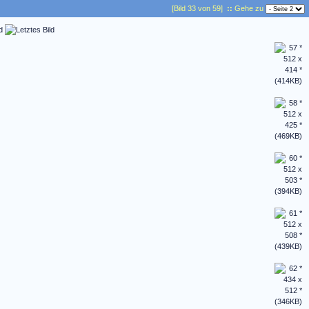
[Bild 33 von 59]
::
Gehe zu