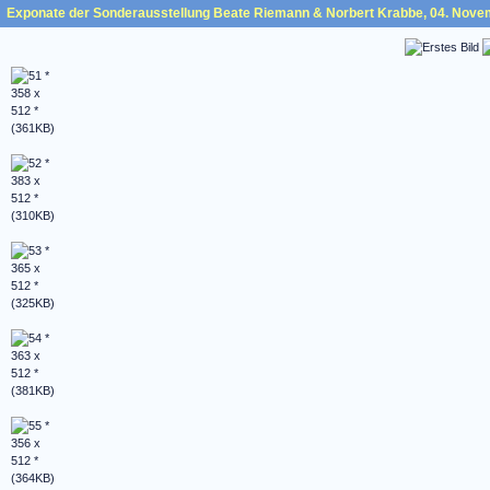
Exponate der Sonderausstellung Beate Riemann & Norbert Krabbe, 04. Nove