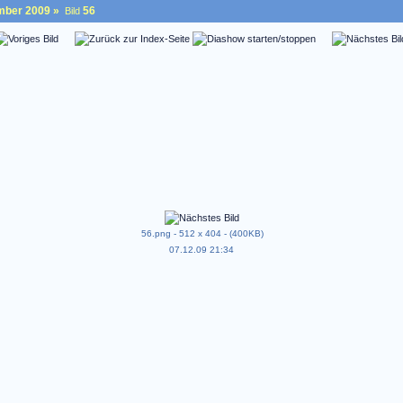
mber 2009
»
56
Bild
56.png - 512 x 404 - (400KB)
07.12.09 21:34