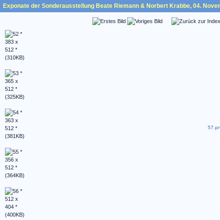
Exponate der Sonderausstellung Beate Riemann & Norbert Krabbe, 04. Nove
57.pn