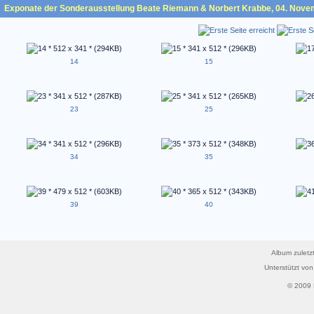
Exponate der Sonderausstellung Beate Riemann & Norbert Krabbe, 04. Nove
14
15
23
25
34
35
39
40
Album zuletzt
Unterstützt vo
© 2009 