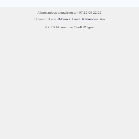
Album zuletzt aktualisiert am 07.12.09 22:02
Unterstützt von
JAlbum 7.1
und
BluPlusPlus
Skin
© 2009 Museen der Stadt Wolgast