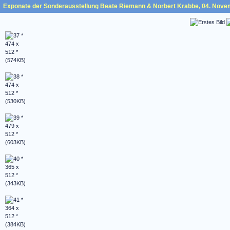
Exponate der Sonderausstellung Beate Riemann & Norbert Krabbe, 04. Nove