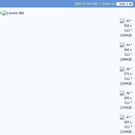
[Bild 19 von 59]
::
Gehe zu