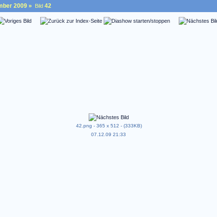
mber 2009
»
42
Bild
42.png - 365 x 512 - (333KB)
07.12.09 21:33