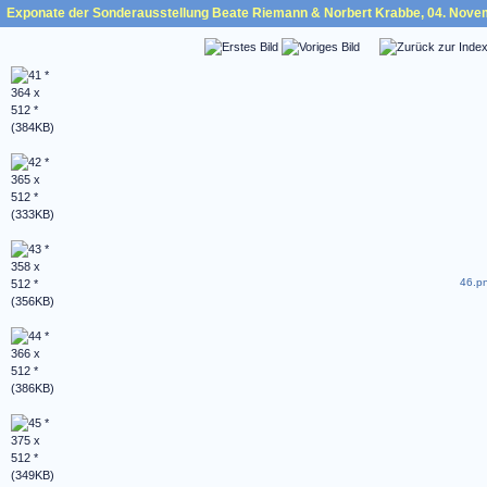
Exponate der Sonderausstellung Beate Riemann & Norbert Krabbe, 04. Nove
46.pn