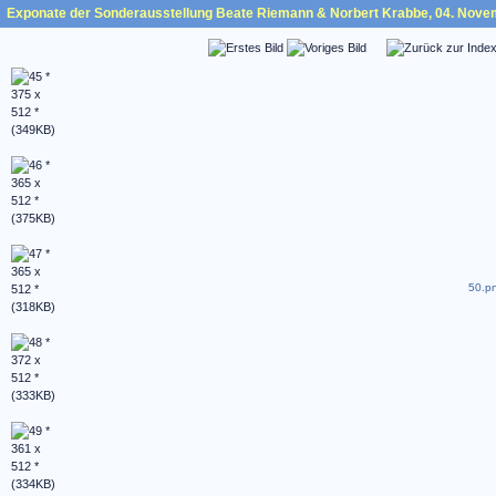
Exponate der Sonderausstellung Beate Riemann & Norbert Krabbe, 04. Nove
50.pn