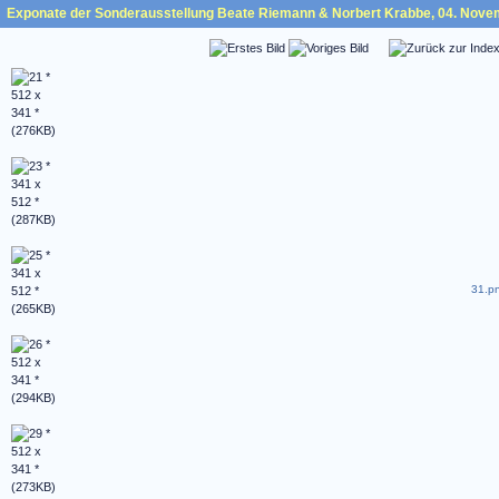
Exponate der Sonderausstellung Beate Riemann & Norbert Krabbe, 04. Nove
31.pn