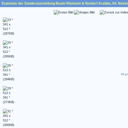
Exponate der Sonderausstellung Beate Riemann & Norbert Krabbe, 04. Nove
34.pn