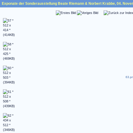
Exponate der Sonderausstellung Beate Riemann & Norbert Krabbe, 04. Nove
63.pn