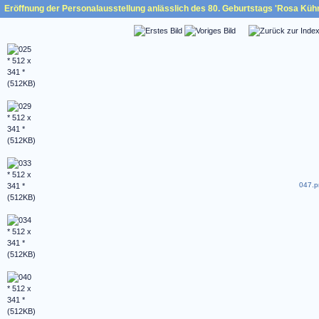
Eröffnung der Personalausstellung anlässlich des 80. Geburtstags 'Rosa Küh
047.p