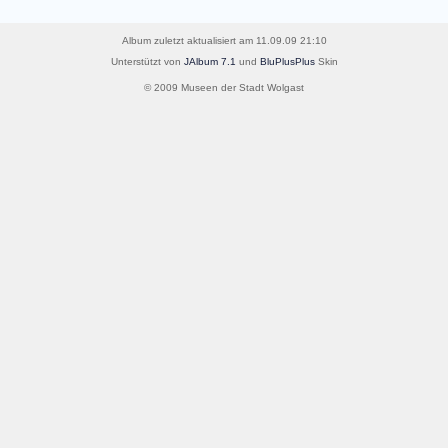
Album zuletzt aktualisiert am 11.09.09 21:10
Unterstützt von
JAlbum 7.1
und
BluPlusPlus
Skin
© 2009 Museen der Stadt Wolgast