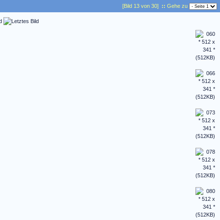
[Bild 13 von 30]
::
Gehe zu