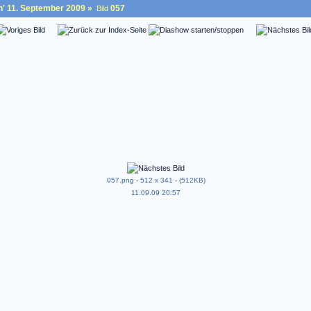
n' 11. September 2009
»
057
Bild
057.png - 512 x 341 - (512KB)
11.09.09 20:57