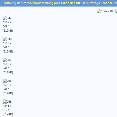
Eröffnung der Personalausstellung anlässlich des 80. Geburtstags 'Rosa Küh