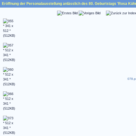
Eröffnung der Personalausstellung anlässlich des 80. Geburtstags 'Rosa Küh
078.p