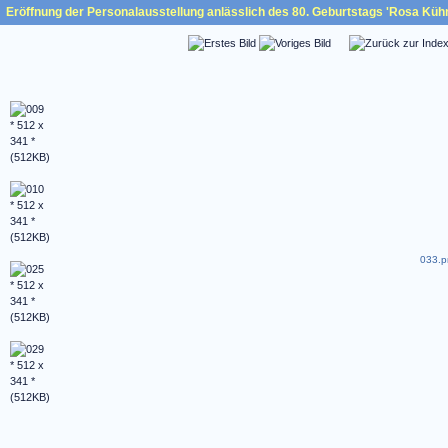
Eröffnung der Personalausstellung anlässlich des 80. Geburtstags 'Rosa Küh
033.p