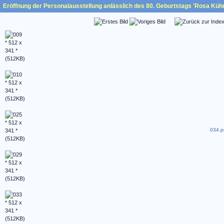
Eröffnung der Personalausstellung anlässlich des 80. Geburtstags 'Rosa Küh
034.p