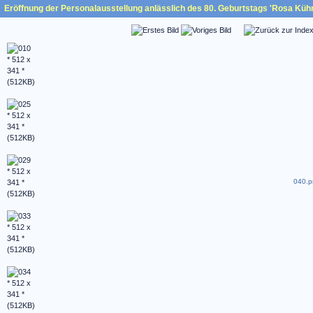
Eröffnung der Personalausstellung anlässlich des 80. Geburtstags 'Rosa Küh
040.p