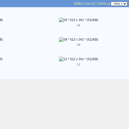
[Seite 1 von 1]
::
Gehe zu
04
08
12