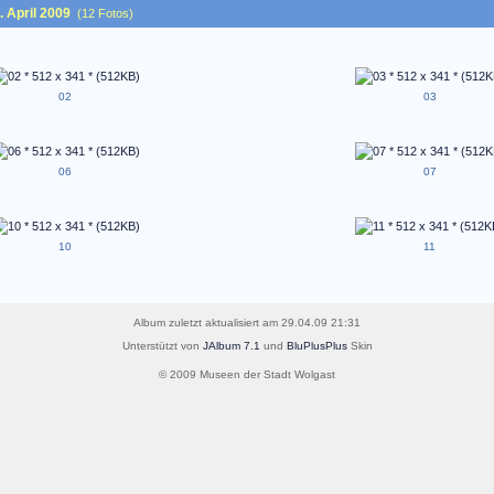
 April 2009
(12 Fotos)
02
03
06
07
10
11
Album zuletzt aktualisiert am 29.04.09 21:31
Unterstützt von
JAlbum 7.1
und
BluPlusPlus
Skin
© 2009 Museen der Stadt Wolgast