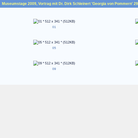
Museumstage 2009, Vortrag mit Dr. Dirk Schleinert 'Georgia von Pommern' 29.
01
05
09