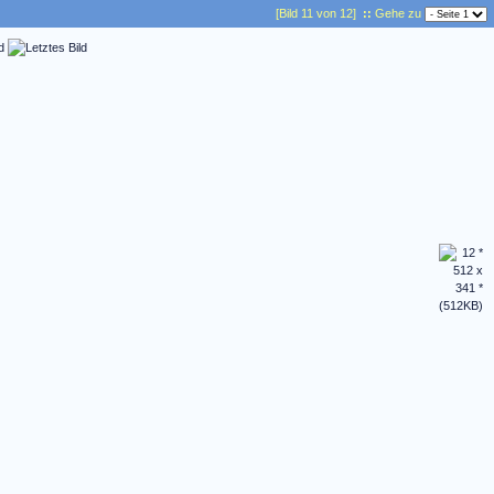
[Bild 11 von 12]
::
Gehe zu