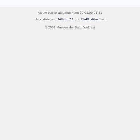
Album zuletzt aktualisiert am 29.04.09 21:31
Unterstützt von
JAlbum 7.1
und
BluPlusPlus
Skin
© 2009 Museen der Stadt Wolgast