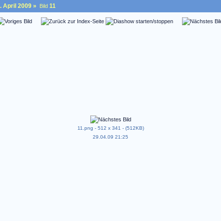
 April 2009
»
11
Bild
11.png - 512 x 341 - (512KB)
29.04.09 21:25