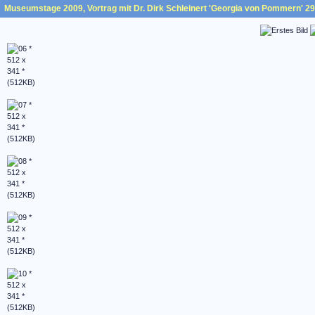
Museumstage 2009, Vortrag mit Dr. Dirk Schleinert 'Georgia von Pommern' 29.