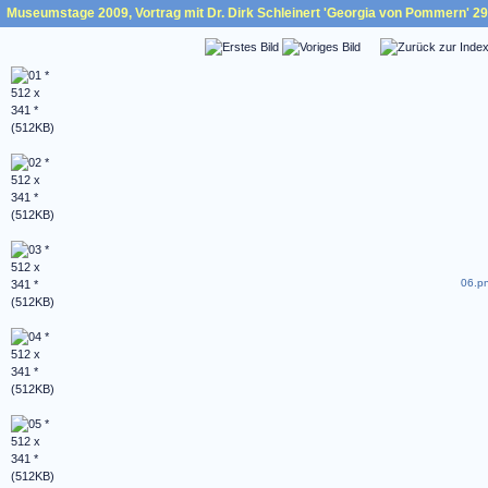
Museumstage 2009, Vortrag mit Dr. Dirk Schleinert 'Georgia von Pommern' 29.
06.pn