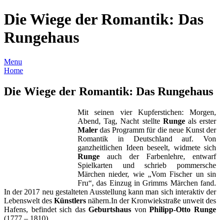
Die Wiege der Romantik: Das
Rungehaus
Menu
Home
Die Wiege der Romantik: Das Rungehaus
Mit seinen vier Kupferstichen:
Morgen,
Abend, Tag, Nacht stellte
Runge
als erster
Maler
das Programm für die neue Kunst der
Romantik in Deutschland auf. Von
ganzheitlichen Ideen beseelt, widmete sich
Runge
auch der Farbenlehre, entwarf
Spielkarten und schrieb pommersche
Märchen nieder, wie „Vom Fischer un sin
Fru“, das Einzug in Grimms Märchen fand.
In der 2017 neu gestalteten Ausstellung kann man sich interaktiv der
Lebenswelt des
Künstlers
nähern.
In der Kronwiekstraße unweit des
Hafens, befindet sich das
Geburtshaus
von
Philipp-Otto Runge
(1777 – 1810).