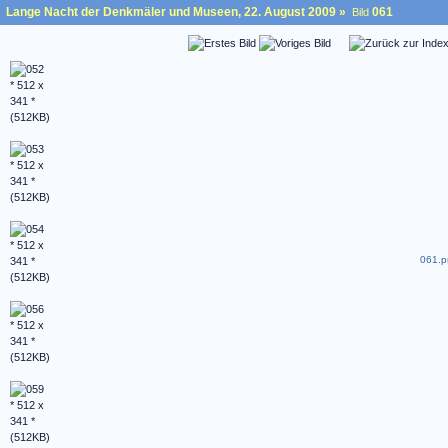
Lange Nacht der Denkmäler und Museen, 22. August 2009
»
061
Bild
061.p