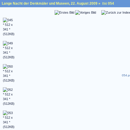
Lange Nacht der Denkmäler und Museen, 22. August 2009
»
054
Bild
054.p