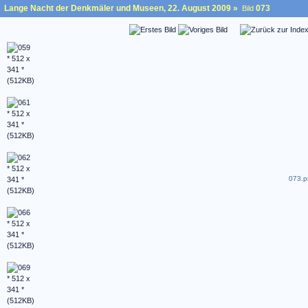
Lange Nacht der Denkmäler und Museen, 22. August 2009
»
073
Bild
073.p