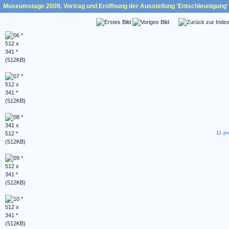
Museumstage 2009, Vortrag und Eröffnung der Ausstellung 'Entschleunigung' 
11.pn