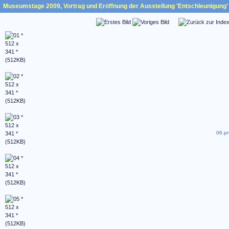
Museumstage 2009, Vortrag und Eröffnung der Ausstellung 'Entschleunigung' 
06.pn