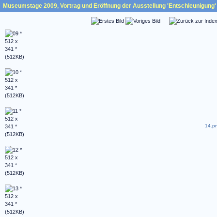
Museumstage 2009, Vortrag und Eröffnung der Ausstellung 'Entschleunigung' 
14.pn