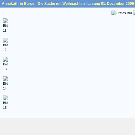
Annekathrin Bürger 'Die Sache mit Weihnachten', Lesung 01. Dezember 2006