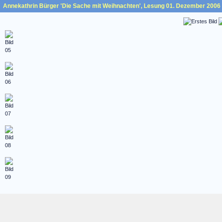
Annekathrin Bürger 'Die Sache mit Weihnachten', Lesung 01. Dezember 2006