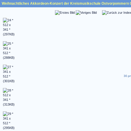
Weihnachtliches Akkordeon-Konzert der Kreismusikschule Ostvorpommern 
30.pn