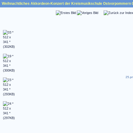
Weihnachtliches Akkordeon-Konzert der Kreismusikschule Ostvorpommern 
25.pn