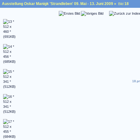
Ausstellung Oskar Manigk 'Strandleben' 09. Mai - 13. Juni 2009
»
18
Bild
18.pn