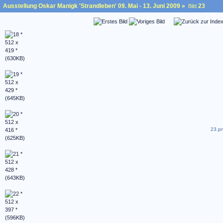
Ausstellung Oskar Manigk 'Strandleben' 09. Mai - 13. Juni 2009
»
23
Bild
23.pn