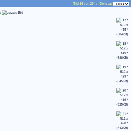
[Bild 16 von 26]
::
Gehe zu