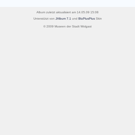
Album zuletzt aktualisiert am 14.05.09 15:08
Unterstützt von
JAlbum 7.1
und
BluPlusPlus
Skin
© 2009 Museen der Stadt Wolgast