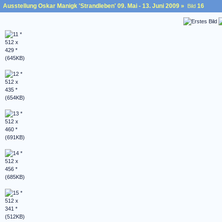
Ausstellung Oskar Manigk 'Strandleben' 09. Mai - 13. Juni 2009
»
16
Bild