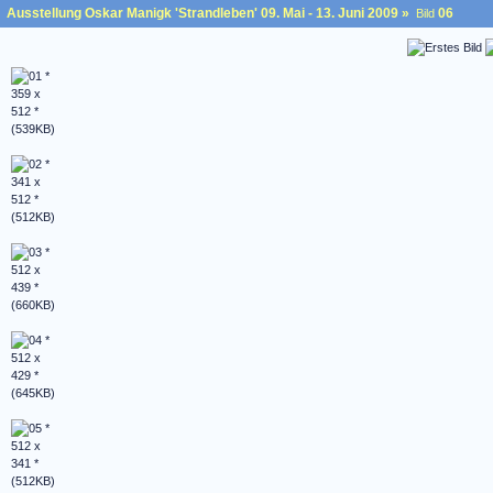
Ausstellung Oskar Manigk 'Strandleben' 09. Mai - 13. Juni 2009
»
06
Bild