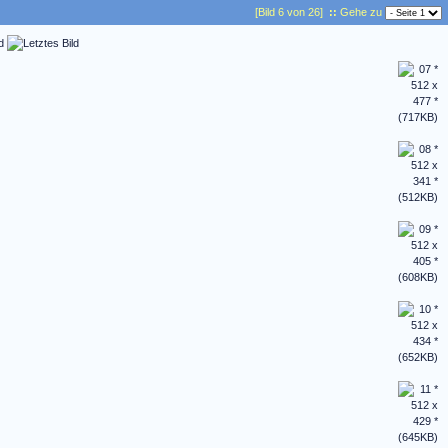
[Bild 6 von 26]
::
Gehe zu