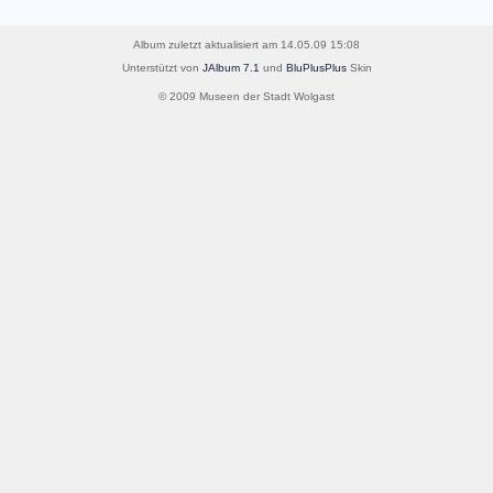
Album zuletzt aktualisiert am 14.05.09 15:08
Unterstützt von
JAlbum 7.1
und
BluPlusPlus
Skin
© 2009 Museen der Stadt Wolgast